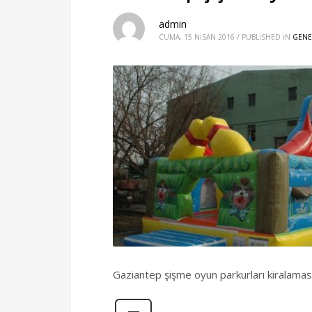
admin
CUMA, 15 NISAN 2016
/
PUBLISHED IN
GENE
Gaziantep şişme oyun parkurları kiralaması 