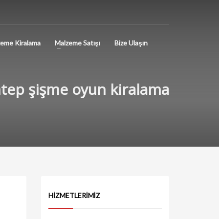
eme Kiralama
Malzeme Satışı
Bize Ulaşın
ntep şişme oyun kiralama
HIZMETLERIMIZ