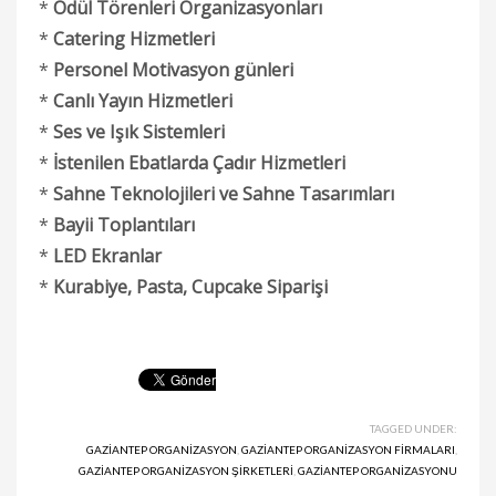
*
Ödül Törenleri Organizasyonları
*
Catering Hizmetleri
*
Personel Motivasyon günleri
*
Canlı Yayın Hizmetleri
*
Ses ve Işık Sistemleri
*
İstenilen Ebatlarda Çadır Hizmetleri
*
Sahne Teknolojileri ve Sahne Tasarımları
*
Bayii Toplantıları
*
LED Ekranlar
*
Kurabiye, Pasta, Cupcake Siparişi
TAGGED UNDER:
GAZIANTEP ORGANIZASYON
,
GAZIANTEP ORGANIZASYON FIRMALARI
,
GAZIANTEP ORGANIZASYON ŞIRKETLERI
,
GAZIANTEP ORGANIZASYONU