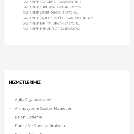
GAZIANTEP KONGRE ORGANIZASYONU
GAZIANTEP KURUMSAL ORGANIZASYON
GAZIANTEP ŞIRKET ORGANIZASYONU
GAZIANTEP ŞIRKET YEMEĞI ORGANIZASYONLARI
GAZIANTEP TANITIM ORGANIZASYONU
GAZIANTEP TOPLANTI ORGANIZASYONU
HIZMETLERIMIZ
Açılış Organizasyonu
Animasyon & Gösteri Hizmetleri
Balon Süsleme
Dansçı Ve Dansöz Kiralama