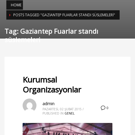
HOME
POSTS TAGGED "GAZIANTEP FUARLAR STANDI SÜSLEMELERI"
Tag: Gaziantep Fuarlar standı
süslemeleri
Kurumsal
Organizasyonlar
admin
0
PAZARTESI, 02 ŞUBAT 2015
/
PUBLISHED IN
GENEL