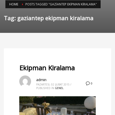
HOME
POSTS TAGGED "GAZIANTEP EKIPMAN KIRALAMA"
Tag: gaziantep ekipman kiralama
Ekipman Kiralama
admin
0
PAZARTESI, 02 ŞUBAT 2015
/
PUBLISHED IN
GENEL