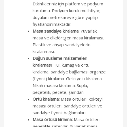
Etkinlikleriniz için platfom ve podyum
kurulumu. Podyum kurulumu ihtiyaç
duyulan metrekareye göre yapılıp
fiyatlandırılmaktadır.
Masa sandalye kiralama:
Yuvarlak
masa ve dikdörtgen masa kiralaması.
Plastik ve ahşap sandalyelerin
kiralanması.
Düğün süsleme malzemeleri
kiralaması
: Tül, kumaş ve örtü
kiralama, sandalye bağlaması organze
(fiyonk) kiralama. Gelin yolu kiralama.
Nikah masası kiralama. Supla,
peçetelik, peçete, şamdan.
Örtü kiralama:
Masa örtüleri, kokteyl
masası örtüleri, sandalye örtüleri ve
sandalye fiyonk bağlamaları.
Masa örtüsü kirlama:
Masa örtüleri
genellikle satendir
.
Yuvarlak masa