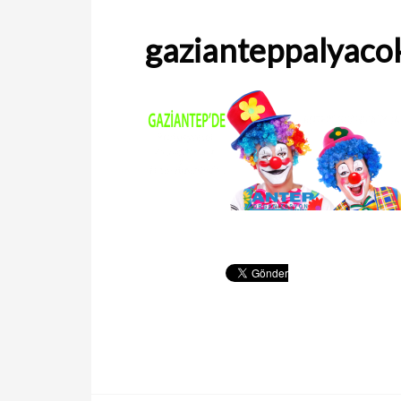
gazianteppalyaco