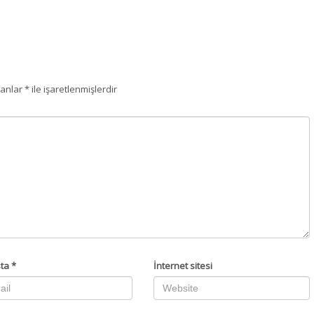
lanlar
*
ile işaretlenmişlerdir
sta
*
İnternet sitesi