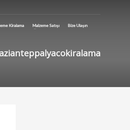
eme Kiralama
Malzeme Satışı
Bize Ulaşın
azianteppalyacokiralama