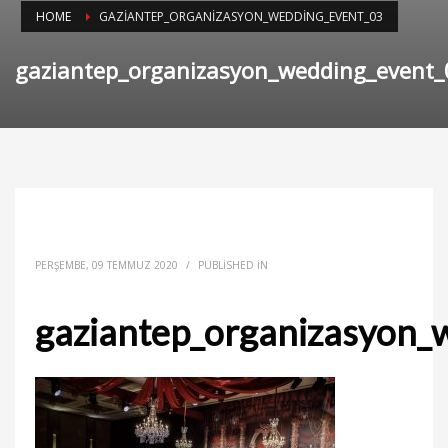
HOME
GAZIANTEP_ORGANIZASYON_WEDDING_EVENT_03
gaziantep_organizasyon_wedding_event_
PERŞEMBE, 09 TEMMUZ 2020
/
PUBLISHED IN
gaziantep_organizasyon_