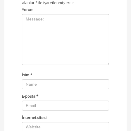
alanlar
*
ile işaretlenmişlerdir
Yorum
İsim
*
E-posta
*
İnternet sitesi