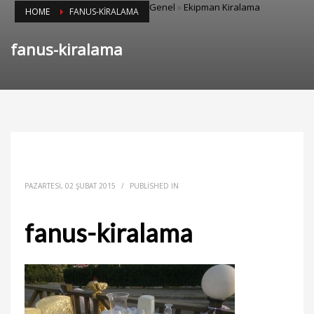
Genel
»
Ekipman Kiralama
HOME
FANUS-KIRALAMA
fanus-kiralama
PAZARTESI, 02 ŞUBAT 2015
/
PUBLISHED IN
fanus-kiralama